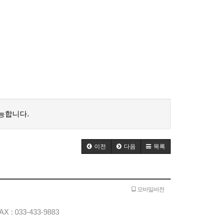
능합니다.
이전
다음
목록
모바일버전
 : 033-433-9883