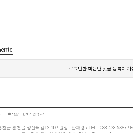
ents
로그인한 회원만 댓글 등록이 가
부
책임의 한계와 법적고지
군 홍천읍 성산터길12-10 / 원장 : 안재경 / TEL : 033-433-9887 / FAX